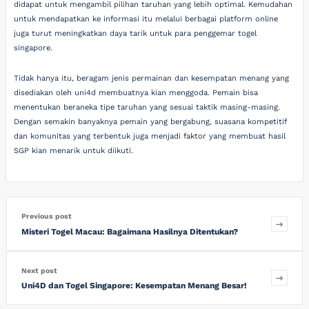
didapat untuk mengambil pilihan taruhan yang lebih optimal. Kemudahan
untuk mendapatkan ke informasi itu melalui berbagai platform online
juga turut meningkatkan daya tarik untuk para penggemar togel
singapore.
Tidak hanya itu, beragam jenis permainan dan kesempatan menang yang
disediakan oleh uni4d membuatnya kian menggoda. Pemain bisa
menentukan beraneka tipe taruhan yang sesuai taktik masing-masing.
Dengan semakin banyaknya pemain yang bergabung, suasana kompetitif
dan komunitas yang terbentuk juga menjadi faktor yang membuat hasil
SGP kian menarik untuk diikuti.
Previous post
Misteri Togel Macau: Bagaimana Hasilnya Ditentukan?
Next post
Uni4D dan Togel Singapore: Kesempatan Menang Besar!