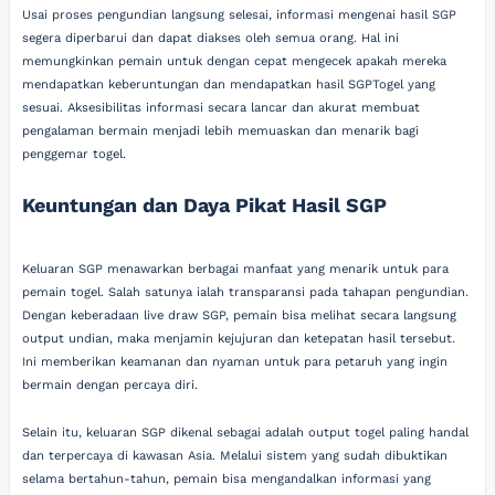
Usai proses pengundian langsung selesai, informasi mengenai hasil SGP
segera diperbarui dan dapat diakses oleh semua orang. Hal ini
memungkinkan pemain untuk dengan cepat mengecek apakah mereka
mendapatkan keberuntungan dan mendapatkan hasil SGPTogel yang
sesuai. Aksesibilitas informasi secara lancar dan akurat membuat
pengalaman bermain menjadi lebih memuaskan dan menarik bagi
penggemar togel.
Keuntungan dan Daya Pikat Hasil SGP
Keluaran SGP menawarkan berbagai manfaat yang menarik untuk para
pemain togel. Salah satunya ialah transparansi pada tahapan pengundian.
Dengan keberadaan live draw SGP, pemain bisa melihat secara langsung
output undian, maka menjamin kejujuran dan ketepatan hasil tersebut.
Ini memberikan keamanan dan nyaman untuk para petaruh yang ingin
bermain dengan percaya diri.
Selain itu, keluaran SGP dikenal sebagai adalah output togel paling handal
dan terpercaya di kawasan Asia. Melalui sistem yang sudah dibuktikan
selama bertahun-tahun, pemain bisa mengandalkan informasi yang