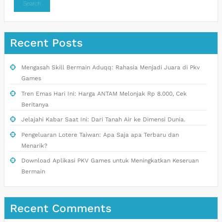
Search
Recent Posts
Mengasah Skill Bermain Aduqq: Rahasia Menjadi Juara di Pkv
Games
Tren Emas Hari Ini: Harga ANTAM Melonjak Rp 8.000, Cek
Beritanya
Jelajahi Kabar Saat Ini: Dari Tanah Air ke Dimensi Dunia.
Pengeluaran Lotere Taiwan: Apa Saja apa Terbaru dan
Menarik?
Download Aplikasi PKV Games untuk Meningkatkan Keseruan
Bermain
Recent Comments