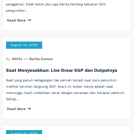
penggemar, tidak heran jika saja berita tentang keluaran SDY,
pengundian…
Read More
August 24, 2025
By
RAf4L
In
Berita Games
Saat Menyesakkan: Live Draw SGP dan Outputnya
Saat yang penuh ketegangan tak pernah terjadi saat para penonton
melihat taruhan langsung SGP. Acara ini bukan hanya adalah saat
menunggu hasil, melainkan sarat dengan perasaan dan harapan petaruh.
Setiap…
Read More
August 24, 2025