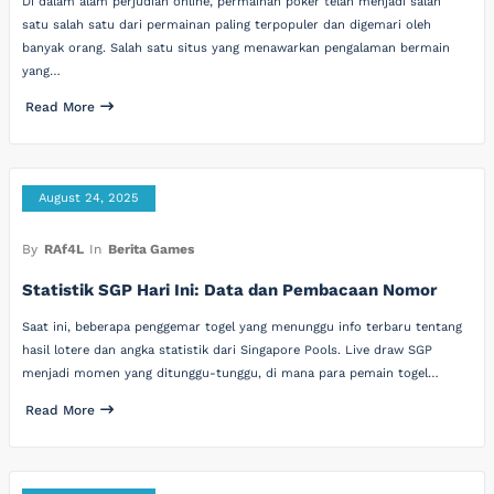
Di dalam alam perjudian online, permainan poker telah menjadi salah
satu salah satu dari permainan paling terpopuler dan digemari oleh
banyak orang. Salah satu situs yang menawarkan pengalaman bermain
yang…
Read More
August 24, 2025
By
RAf4L
In
Berita Games
Statistik SGP Hari Ini: Data dan Pembacaan Nomor
Saat ini, beberapa penggemar togel yang menunggu info terbaru tentang
hasil lotere dan angka statistik dari Singapore Pools. Live draw SGP
menjadi momen yang ditunggu-tunggu, di mana para pemain togel…
Read More