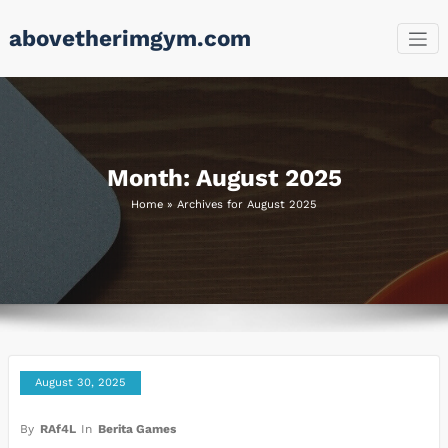
Skip
abovetherimgym.com
to
content
Month:
August 2025
Home
»
Archives for August 2025
August 30, 2025
By
RAf4L
In
Berita Games