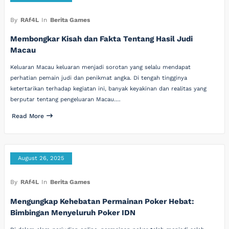
By
RAf4L
In
Berita Games
Membongkar Kisah dan Fakta Tentang Hasil Judi
Macau
Keluaran Macau keluaran menjadi sorotan yang selalu mendapat
perhatian pemain judi dan penikmat angka. Di tengah tingginya
ketertarikan terhadap kegiatan ini, banyak keyakinan dan realitas yang
berputar tentang pengeluaran Macau.…
Read More
August 26, 2025
By
RAf4L
In
Berita Games
Mengungkap Kehebatan Permainan Poker Hebat:
Bimbingan Menyeluruh Poker IDN