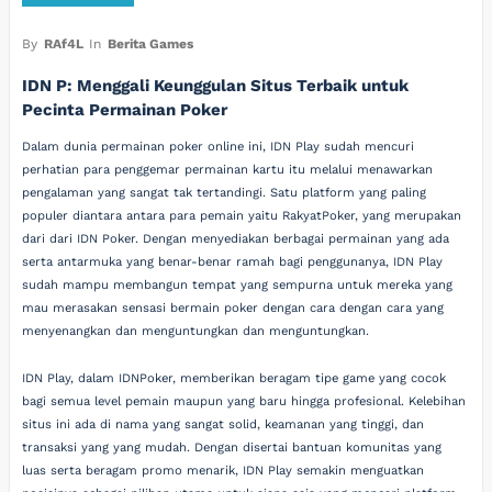
By
RAf4L
In
Berita Games
IDN P: Menggali Keunggulan Situs Terbaik untuk
Pecinta Permainan Poker
Dalam dunia permainan poker online ini, IDN Play sudah mencuri
perhatian para penggemar permainan kartu itu melalui menawarkan
pengalaman yang sangat tak tertandingi. Satu platform yang paling
populer diantara antara para pemain yaitu RakyatPoker, yang merupakan
dari dari IDN Poker. Dengan menyediakan berbagai permainan yang ada
serta antarmuka yang benar-benar ramah bagi penggunanya, IDN Play
sudah mampu membangun tempat yang sempurna untuk mereka yang
mau merasakan sensasi bermain poker dengan cara dengan cara yang
menyenangkan dan menguntungkan dan menguntungkan.
IDN Play, dalam IDNPoker, memberikan beragam tipe game yang cocok
bagi semua level pemain maupun yang baru hingga profesional. Kelebihan
situs ini ada di nama yang sangat solid, keamanan yang tinggi, dan
transaksi yang yang mudah. Dengan disertai bantuan komunitas yang
luas serta beragam promo menarik, IDN Play semakin menguatkan