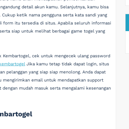
ngandung detail akun kamu. Selanjutnya, kamu bisa
 Cukup ketik nama pengguna serta kata sandi yang
form itu tersedia di situs. Apabila seluruh informasi
 serta siap untuk melihat berbagai game togel yang
 Kembartogel, cek untuk mengecek ulang password
kembartogel
Jika kamu tetap tidak dapat login, situs
n pelanggan yang siap siap menolong. Anda dapat
tau mengirimkan email untuk mendapatkan support
apat dengan mudah masuk serta mengalami kesenangan
mbartogel