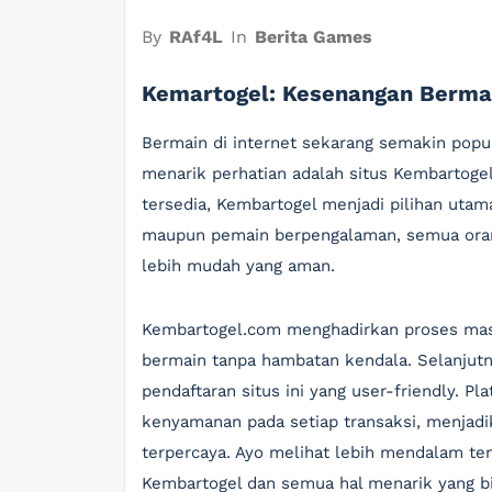
By
RAf4L
In
Berita Games
Kemartogel: Kesenangan Bermain
Bermain di internet sekarang semakin popul
menarik perhatian adalah situs Kembartoge
tersedia, Kembartogel menjadi pilihan uta
maupun pemain berpengalaman, semua orang
lebih mudah yang aman.
Kembartogel.com menghadirkan proses masu
bermain tanpa hambatan kendala. Selanjutny
pendaftaran situs ini yang user-friendly. 
kenyamanan pada setiap transaksi, menjadik
terpercaya. Ayo melihat lebih mendalam ten
Kembartogel dan semua hal menarik yang bi