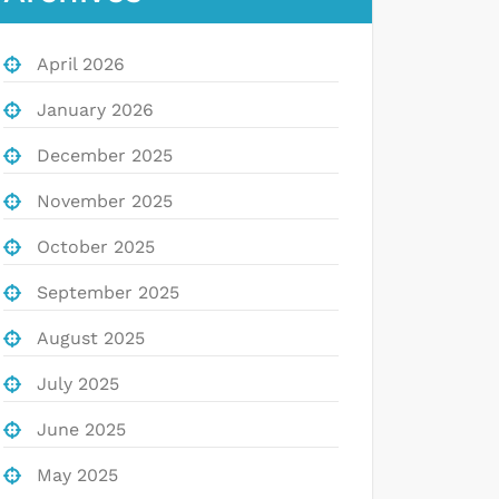
April 2026
January 2026
December 2025
November 2025
October 2025
September 2025
August 2025
July 2025
June 2025
May 2025