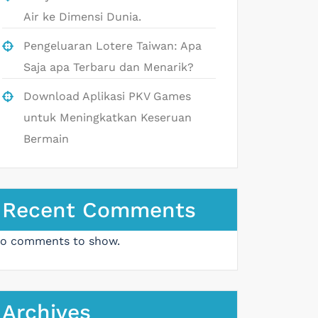
Air ke Dimensi Dunia.
Pengeluaran Lotere Taiwan: Apa
Saja apa Terbaru dan Menarik?
Download Aplikasi PKV Games
untuk Meningkatkan Keseruan
Bermain
Recent Comments
o comments to show.
Archives