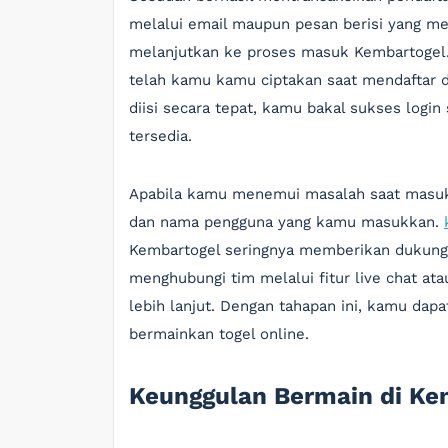
melalui email maupun pesan berisi yang me
melanjutkan ke proses masuk Kembartogel.
telah kamu kamu ciptakan saat mendaftar di 
diisi secara tepat, kamu bakal sukses login
tersedia.
Apabila kamu menemui masalah saat masuk
dan nama pengguna yang kamu masukkan.
Kembartogel seringnya memberikan dukunga
menghubungi tim melalui fitur live chat a
lebih lanjut. Dengan tahapan ini, kamu d
bermainkan togel online.
Keunggulan Bermain di Ke