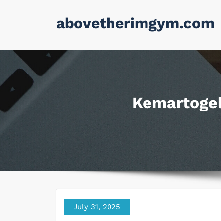
Skip
abovetherimgym.com
to
content
Kemartogel
July 31, 2025