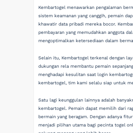
Kembartogel menawarkan pengalaman berma
sistem keamanan yang canggih, pemain dap
khawatir data pribadi mereka bocor. Kemba
pembayaran yang memudahkan anggota dalam
mengoptimalkan ketersediaan dalam berma
Selain itu, Kembartogel terkenal dengan la
dukungan rela membantu pemain sepanjang w
menghadapi kesulitan saat login kembartog
kembartogel, tim kami selalu siap untuk m
Satu lagi keunggulan lainnya adalah banyak
kembartogel. Pemain dapat memilih dari r
bermain yang beragam. Dengan adanya fitur
menjadi pilihan utama bagi pecinta togel o