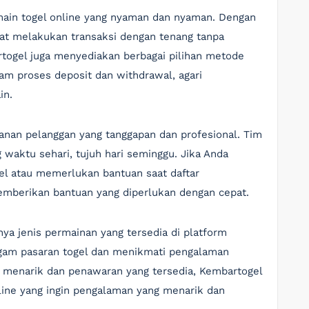
in togel online yang nyaman dan nyaman. Dengan
at melakukan transaksi dengan tenang tanpa
rtogel juga menyediakan berbagai pilihan metode
 proses deposit dan withdrawal, agari
in.
yanan pelanggan yang tanggapan dan profesional. Tim
aktu sehari, tujuh hari seminggu. Jika Anda
el atau memerlukan bantuan saat daftar
emberikan bantuan yang diperlukan dengan cepat.
nya jenis permainan yang tersedia di platform
agam pasaran togel dan menikmati pengalaman
 menarik dan penawaran yang tersedia, Kembartogel
nline yang ingin pengalaman yang menarik dan