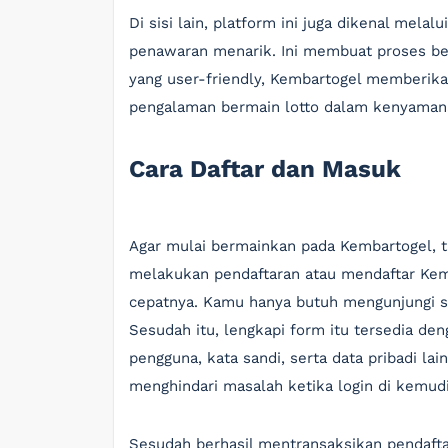
Di sisi lain, platform ini juga dikenal mela
penawaran menarik. Ini membuat proses be
yang user-friendly, Kembartogel memberik
pengalaman bermain lotto dalam kenyama
Cara Daftar dan Masuk
Agar mulai bermainkan pada Kembartogel, t
melakukan pendaftaran atau mendaftar Kemb
cepatnya. Kamu hanya butuh mengunjungi si
Sesudah itu, lengkapi form itu tersedia de
pengguna, kata sandi, serta data pribadi la
menghindari masalah ketika login di kemudi
Sesudah berhasil mentransaksikan pendaf