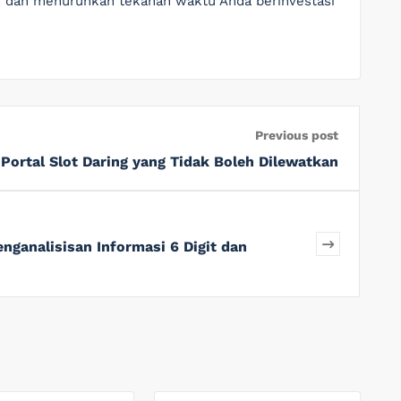
 dan menurunkan tekanan waktu Anda berinvestasi
Previous post
Portal Slot Daring yang Tidak Boleh Dilewatkan
ganalisisan Informasi 6 Digit dan