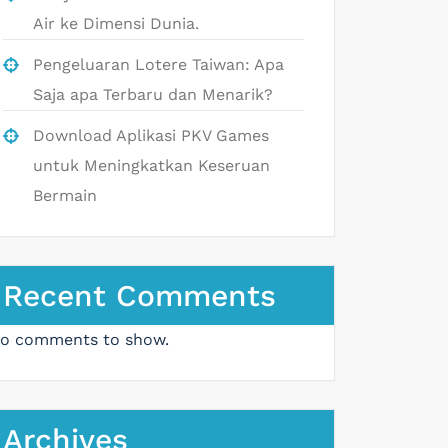
Air ke Dimensi Dunia.
Pengeluaran Lotere Taiwan: Apa
Saja apa Terbaru dan Menarik?
Download Aplikasi PKV Games
untuk Meningkatkan Keseruan
Bermain
Recent Comments
o comments to show.
Archives