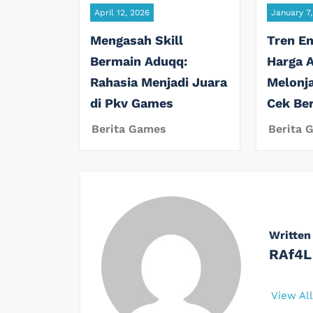
April 12, 2026
January 7
Mengasah Skill
Tren Em
Bermain Aduqq:
Harga 
Rahasia Menjadi Juara
Melonj
di Pkv Games
Cek Be
Berita Games
Berita 
Written
RAf4L
View Al