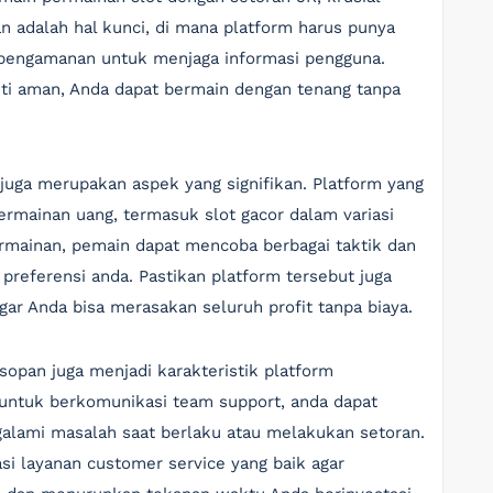
 adalah hal kunci, di mana platform harus punya
 pengamanan untuk menjaga informasi pengguna.
ti aman, Anda dapat bermain dengan tenang tanpa
juga merupakan aspek yang signifikan. Platform yang
rmainan uang, termasuk slot gacor dalam variasi
rmainan, pemain dapat mencoba berbagai taktik dan
referensi anda. Pastikan platform tersebut juga
ar Anda bisa merasakan seluruh profit tanpa biaya.
sopan juga menjadi karakteristik platform
untuk berkomunikasi team support, anda dapat
lami masalah saat berlaku atau melakukan setoran.
si layanan customer service yang baik agar