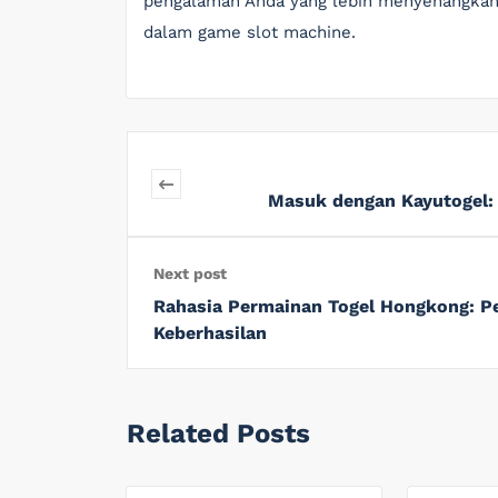
pengalaman Anda yang lebih menyenangkan
dalam game slot machine.
Masuk dengan Kayutogel: 
Next post
Rahasia Permainan Togel Hongkong: Pen
Keberhasilan
Related Posts