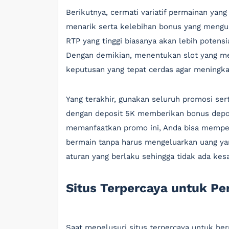
Berikutnya, cermati variatif permainan yang
menarik serta kelebihan bonus yang mengu
RTP yang tinggi biasanya akan lebih potens
Dengan demikian, menentukan slot yang mem
keputusan yang tepat cerdas agar meningka
Yang terakhir, gunakan seluruh promosi sert
dengan deposit 5K memberikan bonus depo
memanfaatkan promo ini, Anda bisa memper
bermain tanpa harus mengeluarkan uang yan
aturan yang berlaku sehingga tidak ada kes
Situs Terpercaya untuk Pe
Saat menelusuri situs terpercaya untuk ber