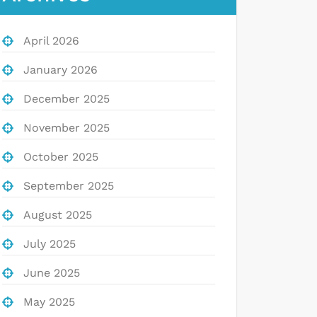
April 2026
January 2026
December 2025
November 2025
October 2025
September 2025
August 2025
July 2025
June 2025
May 2025