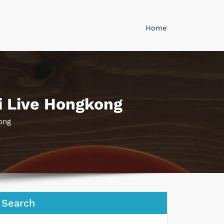
Home
i Live Hongkong
ong
Search