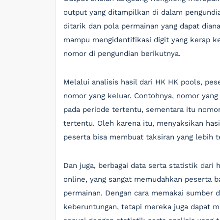
output yang ditampilkan di dalam pengundi
ditarik dan pola permainan yang dapat dian
mampu mengidentifikasi digit yang kerap ke
nomor di pengundian berikutnya.
Melalui analisis hasil dari HK HK pools, pe
nomor yang keluar. Contohnya, nomor yang 
pada periode tertentu, sementara itu nomor
tertentu. Oleh karena itu, menyaksikan hasil
peserta bisa membuat taksiran yang lebih t
Dan juga, berbagai data serta statistik dari 
online, yang sangat memudahkan peserta 
permainan. Dengan cara memakai sumber day
keberuntungan, tetapi mereka juga dapat 