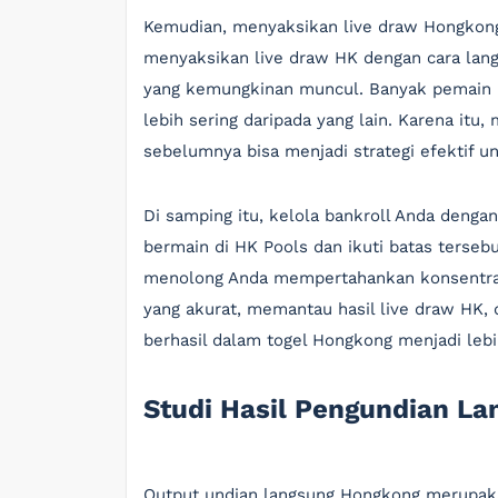
Kemudian, menyaksikan live draw Hongkon
menyaksikan live draw HK dengan cara lan
yang kemungkinan muncul. Banyak pemain 
lebih sering daripada yang lain. Karena itu,
sebelumnya bisa menjadi strategi efektif 
Di samping itu, kelola bankroll Anda denga
bermain di HK Pools dan ikuti batas terse
menolong Anda mempertahankan konsentrasi 
yang akurat, memantau hasil live draw HK
berhasil dalam togel Hongkong menjadi lebi
Studi Hasil Pengundian L
Output undian langsung Hongkong merupak