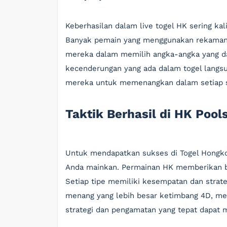
Keberhasilan dalam live togel HK sering kal
Banyak pemain yang menggunakan rekaman
mereka dalam memilih angka-angka yang d
kecenderungan yang ada dalam togel lang
mereka untuk memenangkan dalam setiap s
Taktik Berhasil di HK Pool
Untuk mendapatkan sukses di Togel Hongko
Anda mainkan. Permainan HK memberikan ber
Setiap tipe memiliki kesempatan dan strate
menang yang lebih besar ketimbang 4D, me
strategi dan pengamatan yang tepat dapat 