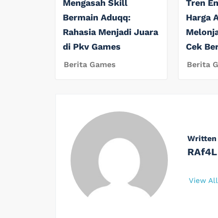
Mengasah Skill
Tren Em
Bermain Aduqq:
Harga 
Rahasia Menjadi Juara
Melonj
di Pkv Games
Cek Be
Berita Games
Berita 
Written
RAf4L
View Al