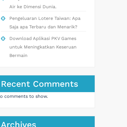
Air ke Dimensi Dunia.
Pengeluaran Lotere Taiwan: Apa
Saja apa Terbaru dan Menarik?
Download Aplikasi PKV Games
untuk Meningkatkan Keseruan
Bermain
Recent Comments
o comments to show.
Archives