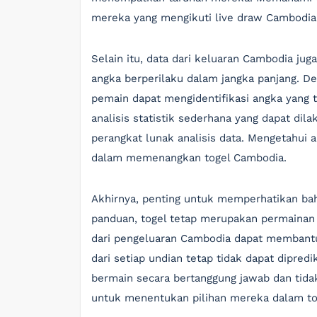
mereka yang mengikuti live draw Cambodia 
Selain itu, data dari keluaran Cambodia j
angka berperilaku dalam jangka panjang. De
pemain dapat mengidentifikasi angka yang ta
analisis statistik sederhana yang dapat d
perangkat lunak analisis data. Mengetahui
dalam memenangkan togel Cambodia.
Akhirnya, penting untuk memperhatikan b
panduan, togel tetap merupakan permainan
dari pengeluaran Cambodia dapat membantu
dari setiap undian tetap tidak dapat dipred
bermain secara bertanggung jawab dan tida
untuk menentukan pilihan mereka dalam to