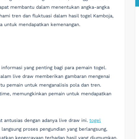
a dapat membantu dalam menentukan angka-angka
ami tren dan fluktuasi dalam hasil togel Kamboja,
ka untuk mendapatkan kemenangan.
nformasi yang penting bagi para pemain togel.
n dalam live draw memberikan gambaran mengenai
u pemain untuk menganalisis pola dan tren.
eal-time, memungkinkan pemain untuk mendapatkan
 antusias dengan adanya live draw ini.
togel
langsung proses pengundian yang berlangsung,
katkan kepercayaan terhadap hasil yang diumumkan.