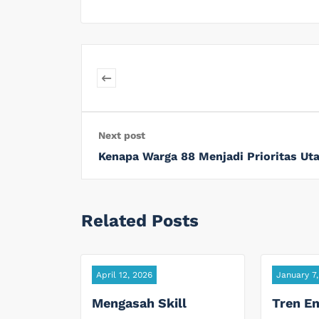
Next post
Kenapa Warga 88 Menjadi Prioritas Ut
Related Posts
April 12, 2026
January 7
Mengasah Skill
Tren Em