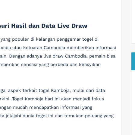
uri Hasil dan Data Live Draw
 yang populer di kalangan penggemar togel di
mbodia atau keluaran Cambodia memberikan informasi
main. Dengan adanya live draw Cambodia, pemain bisa
emberikan sensasi yang berbeda dan keasyikan
gai aspek terkait togel Kamboja, mulai dari data
rkini. Togel Kamboja hari ini akan menjadi fokus
dengan mudah mendapatkan informasi yang
a jelajahi dunia togel ini dan temukan peluang yang