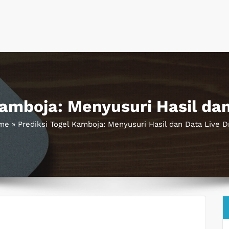
Kamboja: Menyusuri Hasil da
me
»
Prediksi Togel Kamboja: Menyusuri Hasil dan Data Live 