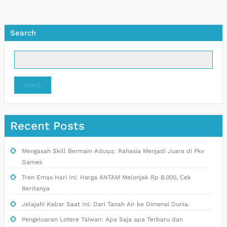
Search
Search
Recent Posts
Mengasah Skill Bermain Aduqq: Rahasia Menjadi Juara di Pkv
Games
Tren Emas Hari Ini: Harga ANTAM Melonjak Rp 8.000, Cek
Beritanya
Jelajahi Kabar Saat Ini: Dari Tanah Air ke Dimensi Dunia.
Pengeluaran Lotere Taiwan: Apa Saja apa Terbaru dan