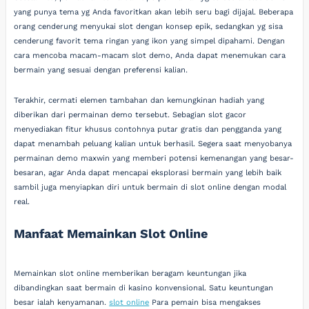
yang punya tema yg Anda favoritkan akan lebih seru bagi dijajal. Beberapa
orang cenderung menyukai slot dengan konsep epik, sedangkan yg sisa
cenderung favorit tema ringan yang ikon yang simpel dipahami. Dengan
cara mencoba macam-macam slot demo, Anda dapat menemukan cara
bermain yang sesuai dengan preferensi kalian.
Terakhir, cermati elemen tambahan dan kemungkinan hadiah yang
diberikan dari permainan demo tersebut. Sebagian slot gacor
menyediakan fitur khusus contohnya putar gratis dan pengganda yang
dapat menambah peluang kalian untuk berhasil. Segera saat menyobanya
permainan demo maxwin yang memberi potensi kemenangan yang besar-
besaran, agar Anda dapat mencapai eksplorasi bermain yang lebih baik
sambil juga menyiapkan diri untuk bermain di slot online dengan modal
real.
Manfaat Memainkan Slot Online
Memainkan slot online memberikan beragam keuntungan jika
dibandingkan saat bermain di kasino konvensional. Satu keuntungan
besar ialah kenyamanan.
slot online
Para pemain bisa mengakses