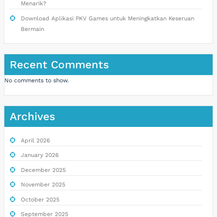
Menarik?
Download Aplikasi PKV Games untuk Meningkatkan Keseruan
Bermain
Recent Comments
No comments to show.
Archives
April 2026
January 2026
December 2025
November 2025
October 2025
September 2025