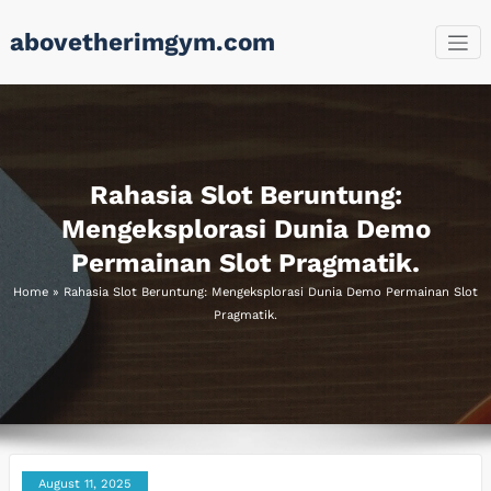
Skip
abovetherimgym.com
to
content
Rahasia Slot Beruntung:
Mengeksplorasi Dunia Demo
Permainan Slot Pragmatik.
Home
»
Rahasia Slot Beruntung: Mengeksplorasi Dunia Demo Permainan Slot
Pragmatik.
August 11, 2025