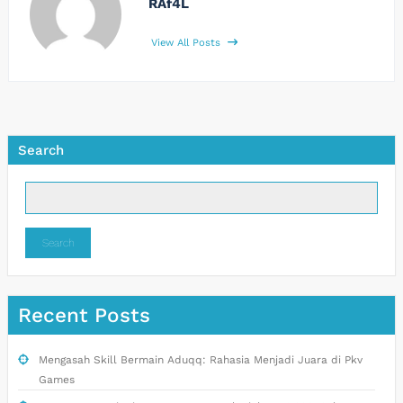
RAf4L
View All Posts
Search
Search
Recent Posts
Mengasah Skill Bermain Aduqq: Rahasia Menjadi Juara di Pkv
Games