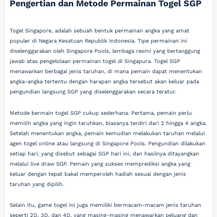
Pengertian dan Metode Permainan Togel SGP
Togel Singapore, adalah sebuah bentuk permainan angka yang amat
populer di Negara Kesatuan Republik Indonesia. Tipe permainan ini
diselenggarakan oleh Singapore Pools, lembaga resmi yang bertanggung
jawab atas pengelolaan permainan togel di Singapura. Togel SGP
menawarkan berbagai jenis taruhan, di mana pemain dapat menentukan
angka-angka tertentu dengan harapan angka tersebut akan keluar pada
pengundian langsung SGP yang diselenggarakan secara teratur.
Metode bermain togel SGP cukup sederhana. Pertama, pemain perlu
memilih angka yang ingin taruhkan, biasanya terdiri dari 2 hingga 4 angka.
Setelah menentukan angka, pemain kemudian melakukan taruhan melalui
agen togel online atau langsung di Singapore Pools. Pengundian dilakukan
setiap hari, yang disebut sebagai SGP hari ini, dan hasilnya ditayangkan
melalui live draw SGP. Pemain yang sukses memprediksi angka yang
keluar dengan tepat bakal memperoleh hadiah sesuai dengan jenis
taruhan yang dipilih.
Selain itu, game togel ini juga memiliki bermacam-macam jenis taruhan
seperti 2D, 3D, dan 4D, yang masing-masing menawarkan peluang dan