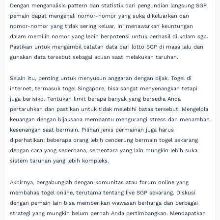
Dengan menganalisis pattern dan statistik dari pengundian langsung SGP,
pemain dapat mengenali nomor-nomor yang suka dikeluarkan dan
nomor-nomor yang tidak sering keluar. Ini menawarkan keuntungan
dalam memilih nomor yang lebih berpotensi untuk berhasil di kolam sgp.
Pastikan untuk mengambil catatan data dari lotto SGP di masa lalu dan
gunakan data tersebut sebagai acuan saat melakukan taruhan.
Selain itu, penting untuk menyusun anggaran dengan bijak. Togel di
internet, termasuk togel Singapore, bisa sangat menyenangkan tetapi
juga berisiko. Tentukan limit berapa banyak yang bersedia Anda
pertaruhkan dan pastikan untuk tidak melebihi batas tersebut. Mengelola
keuangan dengan bijaksana membantu mengurangi stress dan menambah
kesenangan saat bermain. Pilihan jenis permainan juga harus
diperhatikan; beberapa orang lebih cenderung bermain togel sekarang
dengan cara yang sederhana, sementara yang lain mungkin lebih suka
sistem taruhan yang lebih kompleks.
Akhirnya, bergabunglah dengan komunitas atau forum online yang
membahas togel online, terutama tentang live SGP sekarang. Diskusi
dengan pemain lain bisa memberikan wawasan berharga dan berbagai
strategi yang mungkin belum pernah Anda pertimbangkan. Mendapatkan