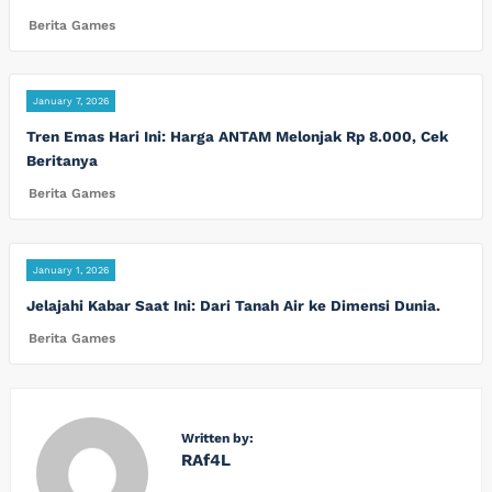
Berita Games
January 7, 2026
Tren Emas Hari Ini: Harga ANTAM Melonjak Rp 8.000, Cek
Beritanya
Berita Games
January 1, 2026
Jelajahi Kabar Saat Ini: Dari Tanah Air ke Dimensi Dunia.
Berita Games
Written by:
RAf4L