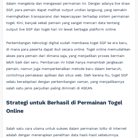
dalam mengelola dan mengawasi permainan ini. Dengan adanya live draw
SGP, para pemain dapat melihat output undian langsung, yang semakin
meningkatkan transparansi dan kepercayaan terhadap sistem permainan
togel. Kini, banyak sekali pemain yang sangat mencari data tentang
output live SGP dan togel hari ini lewat berbagai platform online.
Perkembangan teknologi digital sudah membawa togel SGP ke era baru,
di mana para peserta dapat ikut secara online. Togel online memudahkan
akses para pemain dari dimana saja, yang menjadikan proses bermain
lebih baik dan seru. Pembaruan ini tidak hanya menambah jangkauan
pemain, namun juga memperkenalkan metode baru dalam bertaruh,
contohnya pemakaian aplikasi dan situs web. Oleh karena itu, togel SGP
selalu beradaptasi dengan perkembangan zaman, yang menjadikannya
salah satu jenis perjudian paling diminati di ASEAN.
Strategi untuk Berhasil di Permainan Togel
Online
Salah satu cara utama untuk sukses dalam permainan lotto di internet
adalah dengan menerapkan penelitian data hasil-hasil sebelumnya.