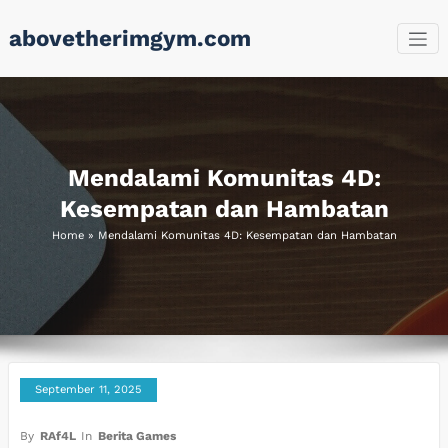
Skip
abovetherimgym.com
to
content
Mendalami Komunitas 4D:
Kesempatan dan Hambatan
Home
»
Mendalami Komunitas 4D: Kesempatan dan Hambatan
September 11, 2025
By
RAf4L
In
Berita Games