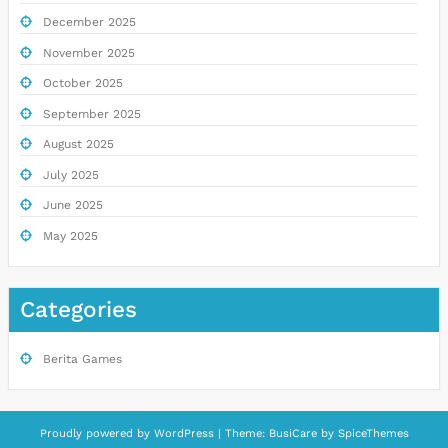
December 2025
November 2025
October 2025
September 2025
August 2025
July 2025
June 2025
May 2025
Categories
Berita Games
Proudly powered by
WordPress
| Theme:
BusiCare
by
SpiceThemes