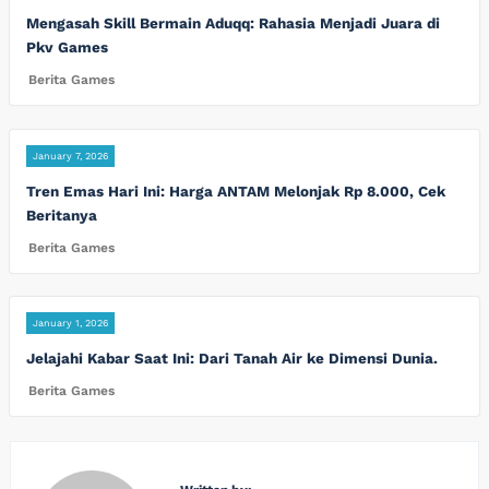
Mengasah Skill Bermain Aduqq: Rahasia Menjadi Juara di
Pkv Games
Berita Games
January 7, 2026
Tren Emas Hari Ini: Harga ANTAM Melonjak Rp 8.000, Cek
Beritanya
Berita Games
January 1, 2026
Jelajahi Kabar Saat Ini: Dari Tanah Air ke Dimensi Dunia.
Berita Games