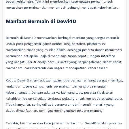
beban kehilangan. Taktik ini memberikan kesempatan pemain untuk
merasakan permainan dan menambah peluang mendapat keberhasilan.
Manfaat Bermain di Dewi4D
Bermain di Dewi4D menawarkan berbagai manfaat yang sangat menarik
untuk para penggemar game online. Yang pertama, platform ini
memberikan akses yang mudah akses, sehingga peserta dapat menikmati
permainan setiap kali saja dimana saja tanpa repot. Dengan interface
yang sangat user-friendly, pemula serta yang berpengalaman dapat cepat
memahami cara bertaruh dan segera mendapatkan keberhasilan.
Kedua, Dewi4D memfasilitasi ragam tipe permainan yang sangat memikat,
mulai dari lotere sampai jenis permainan lain yang bisa menguji
keberuntungan. Dengan adanya variasi yang luas, peserta tidak akan
kehabisan ide serta selalu terdapat peluang untuk mencoba strategi baru.
Tidak hanya itu, seringkali ada penawaran dan insentif menarik yang
dapat dimanfaatkan, sehingga meningkatkan peluang menang.
Terakhir, keamanan dan keterjaminan bertaruh di Dewi4D adalah prioritas