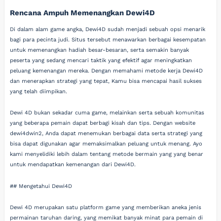
Rencana Ampuh Memenangkan Dewi4D
Di dalam alam game angka, Dewi4D sudah menjadi sebuah opsi menarik
bagi para pecinta judi. Situs tersebut menawarkan berbagai kesempatan
untuk memenangkan hadiah besar-besaran, serta semakin banyak
peserta yang sedang mencari taktik yang efektif agar meningkatkan
peluang kemenangan mereka. Dengan memahami metode kerja Dewi4D
dan menerapkan strategi yang tepat, Kamu bisa mencapai hasil sukses
yang telah diimpikan.
Dewi 4D bukan sekadar cuma game, melainkan serta sebuah komunitas
yang beberapa pemain dapat berbagi kisah dan tips. Dengan website
dewi4dwin2, Anda dapat menemukan berbagai data serta strategi yang
bisa dapat digunakan agar memaksimalkan peluang untuk menang. Ayo
kami menyelidiki lebih dalam tentang metode bermain yang yang benar
untuk mendapatkan kemenangan dari Dewi4D.
## Mengetahui Dewi4D
Dewi 4D merupakan satu platform game yang memberikan aneka jenis
permainan taruhan daring, yang memikat banyak minat para pemain di