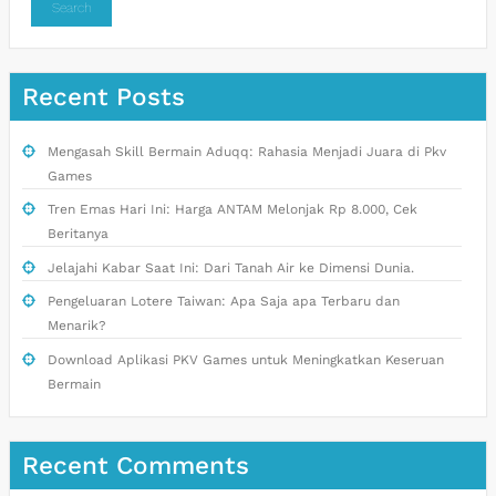
Search
Recent Posts
Mengasah Skill Bermain Aduqq: Rahasia Menjadi Juara di Pkv
Games
Tren Emas Hari Ini: Harga ANTAM Melonjak Rp 8.000, Cek
Beritanya
Jelajahi Kabar Saat Ini: Dari Tanah Air ke Dimensi Dunia.
Pengeluaran Lotere Taiwan: Apa Saja apa Terbaru dan
Menarik?
Download Aplikasi PKV Games untuk Meningkatkan Keseruan
Bermain
Recent Comments