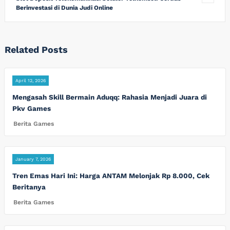
Berinvestasi di Dunia Judi Online
Related Posts
April 12, 2026
Mengasah Skill Bermain Aduqq: Rahasia Menjadi Juara di
Pkv Games
Berita Games
January 7, 2026
Tren Emas Hari Ini: Harga ANTAM Melonjak Rp 8.000, Cek
Beritanya
Berita Games