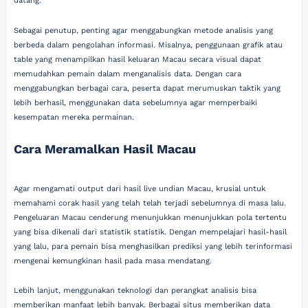
datang.
Sebagai penutup, penting agar menggabungkan metode analisis yang
berbeda dalam pengolahan informasi. Misalnya, penggunaan grafik atau
table yang menampilkan hasil keluaran Macau secara visual dapat
memudahkan pemain dalam menganalisis data. Dengan cara
menggabungkan berbagai cara, peserta dapat merumuskan taktik yang
lebih berhasil, menggunakan data sebelumnya agar memperbaiki
kesempatan mereka permainan.
Cara Meramalkan Hasil Macau
Agar mengamati output dari hasil live undian Macau, krusial untuk
memahami corak hasil yang telah telah terjadi sebelumnya di masa lalu.
Pengeluaran Macau cenderung menunjukkan menunjukkan pola tertentu
yang bisa dikenali dari statistik statistik. Dengan mempelajari hasil-hasil
yang lalu, para pemain bisa menghasilkan prediksi yang lebih terinformasi
mengenai kemungkinan hasil pada masa mendatang.
Lebih lanjut, menggunakan teknologi dan perangkat analisis bisa
memberikan manfaat lebih banyak. Berbagai situs memberikan data