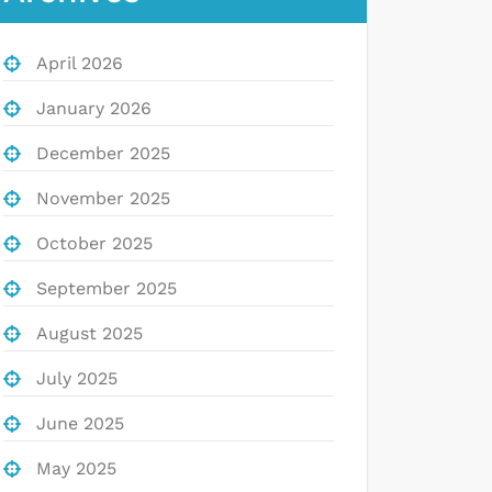
April 2026
January 2026
December 2025
November 2025
October 2025
September 2025
August 2025
July 2025
June 2025
May 2025