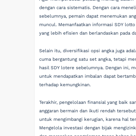
dengan cara sistematis. Dengan cara meneli
sebelumnya, pemain dapat menemukan angk
muncul. Memanfaatkan informasi SDY lott
yang lebih efisien dan berlandaskan pada da
Selain itu, diversifikasi opsi angka juga ada
cuma bergantung satu set angka, tetapi me
hasil SDY lotere sebelumnya. Dengan ini, 
untuk mendapatkan imbalan dapat bertambah
terhadap kemungkinan.
Terakhir, pengelolaan finansial yang baik s
anggaran bermain dan ikuti rendah tersebu
untuk mengimbangi kerugian, karena hal ters
Mengelola investasi dengan bijak mengizink