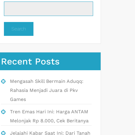
Search
Recent Posts
Mengasah Skill Bermain Aduqq:
Rahasia Menjadi Juara di Pkv
Games
Tren Emas Hari Ini: Harga ANTAM
Melonjak Rp 8.000, Cek Beritanya
Jelajahi Kabar Saat Ini: Dari Tanah