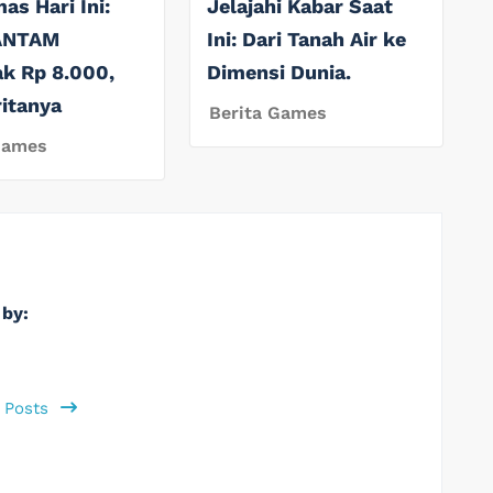
as Hari Ini:
Jelajahi Kabar Saat
ANTAM
Ini: Dari Tanah Air ke
ak Rp 8.000,
Dimensi Dunia.
ritanya
Berita Games
Games
 by:
l Posts