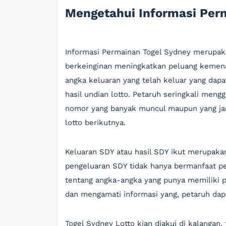
Mengetahui Informasi Per
Informasi Permainan Togel Sydney merupaka
berkeinginan meningkatkan peluang kemen
angka keluaran yang telah keluar yang dapat 
hasil undian lotto. Petaruh seringkali meng
nomor yang banyak muncul maupun yang jar
lotto berikutnya.
Keluaran SDY atau hasil SDY ikut merupaka
pengeluaran SDY tidak hanya bermanfaat pe
tentang angka-angka yang punya memiliki p
dan mengamati informasi yang, petaruh dapa
Togel Sydney Lotto kian diakui di kalanga