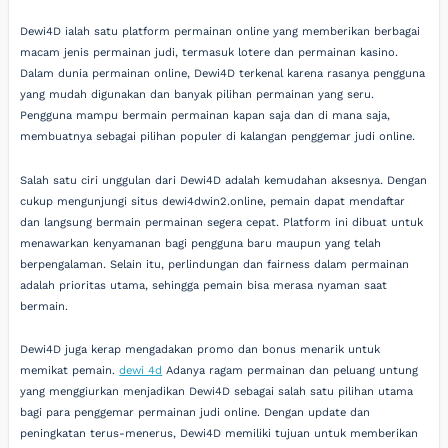
Dewi4D ialah satu platform permainan online yang memberikan berbagai
macam jenis permainan judi, termasuk lotere dan permainan kasino.
Dalam dunia permainan online, Dewi4D terkenal karena rasanya pengguna
yang mudah digunakan dan banyak pilihan permainan yang seru.
Pengguna mampu bermain permainan kapan saja dan di mana saja,
membuatnya sebagai pilihan populer di kalangan penggemar judi online.
Salah satu ciri unggulan dari Dewi4D adalah kemudahan aksesnya. Dengan
cukup mengunjungi situs dewi4dwin2.online, pemain dapat mendaftar
dan langsung bermain permainan segera cepat. Platform ini dibuat untuk
menawarkan kenyamanan bagi pengguna baru maupun yang telah
berpengalaman. Selain itu, perlindungan dan fairness dalam permainan
adalah prioritas utama, sehingga pemain bisa merasa nyaman saat
bermain.
Dewi4D juga kerap mengadakan promo dan bonus menarik untuk
memikat pemain.
dewi 4d
Adanya ragam permainan dan peluang untung
yang menggiurkan menjadikan Dewi4D sebagai salah satu pilihan utama
bagi para penggemar permainan judi online. Dengan update dan
peningkatan terus-menerus, Dewi4D memiliki tujuan untuk memberikan