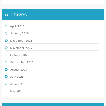
Archives
April 2026
January 2026
December 2025
November 2025
October 2025
September 2025
August 2025
July 2025
June 2025
May 2025