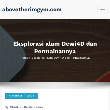
Skip
abovetherimgym.com
to
content
Eksplorasi alam Dewi4D dan
Permainannya
Home
»
Eksplorasi alam Dewi4D dan Permainannya
November 17, 2025
By
RAf4L
In
Berita Games