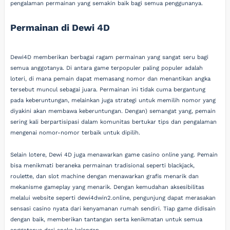
pengalaman permainan yang semakin baik bagi semua penggunanya.
Permainan di Dewi 4D
Dewi4D memberikan berbagai ragam permainan yang sangat seru bagi
semua anggotanya. Di antara game terpopuler paling populer adalah
loteri, di mana pemain dapat memasang nomor dan menantikan angka
tersebut muncul sebagai juara. Permainan ini tidak cuma bergantung
pada keberuntungan, melainkan juga strategi untuk memilih nomor yang
diyakini akan membawa keberuntungan. Dengan) semangat yang, pemain
sering kali berpartisipasi dalam komunitas bertukar tips dan pengalaman
mengenai nomor-nomor terbaik untuk dipilih.
Selain lotere, Dewi 4D juga menawarkan game casino online yang. Pemain
bisa menikmati beraneka permainan tradisional seperti blackjack,
roulette, dan slot machine dengan menawarkan grafis menarik dan
mekanisme gameplay yang menarik. Dengan kemudahan aksesibilitas
melalui website seperti dewi4dwin2.online, pengunjung dapat merasakan
sensasi casino nyata dari kenyamanan rumah sendiri. Tiap game didisain
dengan baik, memberikan tantangan serta kenikmatan untuk semua