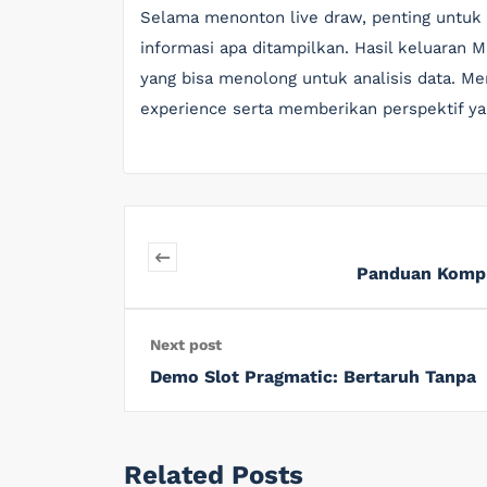
Selama menonton live draw, penting untuk
informasi apa ditampilkan. Hasil keluaran M
yang bisa menolong untuk analisis data. Me
experience serta memberikan perspektif yan
Panduan Kompr
Next post
Demo Slot Pragmatic: Bertaruh Tanpa
Related Posts