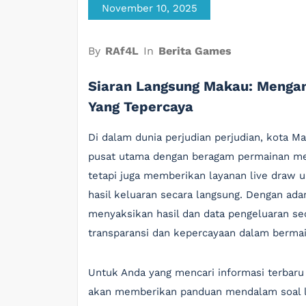
November 10, 2025
By
RAf4L
In
Berita Games
Siaran Langsung Makau: Mengam
Yang Tepercaya
Di dalam dunia perjudian perjudian, kota M
pusat utama dengan beragam permainan men
tetapi juga memberikan layanan live dra
hasil keluaran secara langsung. Dengan ad
menyaksikan hasil dan data pengeluaran s
transparansi dan kepercayaan dalam bermai
Untuk Anda yang mencari informasi terbaru t
akan memberikan panduan mendalam soal li