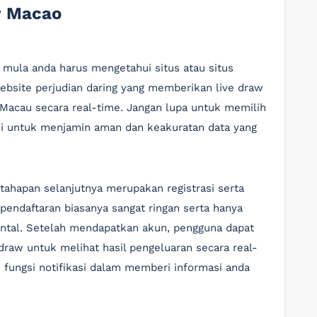
w Macao
mula anda harus mengetahui situs atau situs
ebsite perjudian daring yang memberikan live draw
 Macau secara real-time. Jangan lupa untuk memilih
smi untuk menjamin aman dan keakuratan data yang
 tahapan selanjutnya merupakan registrasi serta
pendaftaran biasanya sangat ringan serta hanya
tal. Setelah mendapatkan akun, pengguna dapat
draw untuk melihat hasil pengeluaran secara real-
 fungsi notifikasi dalam memberi informasi anda