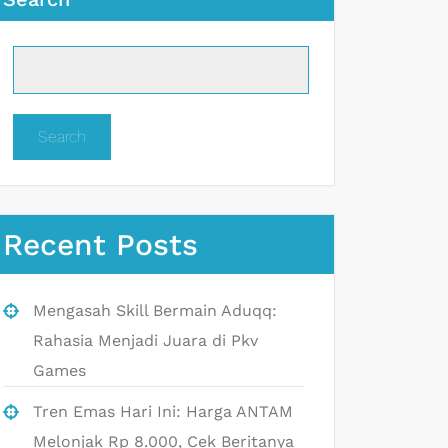
Search
Recent Posts
Mengasah Skill Bermain Aduqq:
Rahasia Menjadi Juara di Pkv
Games
Tren Emas Hari Ini: Harga ANTAM
Melonjak Rp 8.000, Cek Beritanya