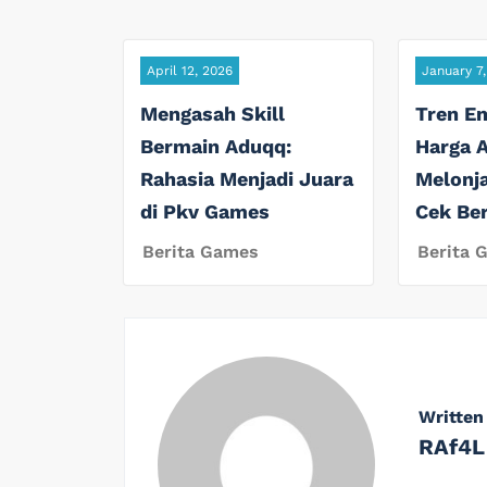
April 12, 2026
January 7
Mengasah Skill
Tren Em
Bermain Aduqq:
Harga 
Rahasia Menjadi Juara
Melonj
di Pkv Games
Cek Be
Berita Games
Berita 
Written
RAf4L