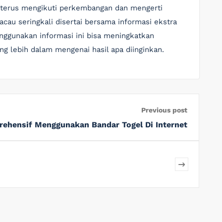
 terus mengikuti perkembangan dan mengerti
acau seringkali disertai bersama informasi ekstra
nggunakan informasi ini bisa meningkatkan
g lebih dalam mengenai hasil apa diinginkan.
Previous post
ehensif Menggunakan Bandar Togel Di Internet