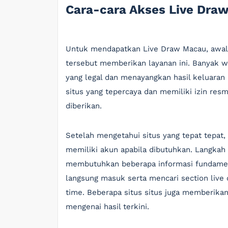
Cara-cara Akses Live Dra
Untuk mendapatkan Live Draw Macau, awal 
tersebut memberikan layanan ini. Banyak w
yang legal dan menayangkan hasil keluaran
situs yang tepercaya dan memiliki izin re
diberikan.
Setelah mengetahui situs yang tepat tepat,
memiliki akun apabila dibutuhkan. Langkah 
membutuhkan beberapa informasi fundamen
langsung masuk serta mencari section live 
time. Beberapa situs situs juga memberikan
mengenai hasil terkini.