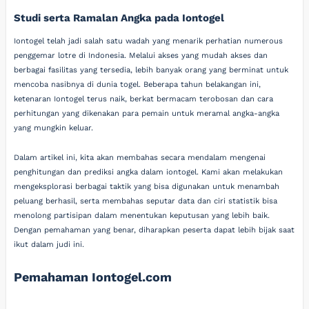
Studi serta Ramalan Angka pada Iontogel
Iontogel telah jadi salah satu wadah yang menarik perhatian numerous
penggemar lotre di Indonesia. Melalui akses yang mudah akses dan
berbagai fasilitas yang tersedia, lebih banyak orang yang berminat untuk
mencoba nasibnya di dunia togel. Beberapa tahun belakangan ini,
ketenaran Iontogel terus naik, berkat bermacam terobosan dan cara
perhitungan yang dikenakan para pemain untuk meramal angka-angka
yang mungkin keluar.
Dalam artikel ini, kita akan membahas secara mendalam mengenai
penghitungan dan prediksi angka dalam iontogel. Kami akan melakukan
mengeksplorasi berbagai taktik yang bisa digunakan untuk menambah
peluang berhasil, serta membahas seputar data dan ciri statistik bisa
menolong partisipan dalam menentukan keputusan yang lebih baik.
Dengan pemahaman yang benar, diharapkan peserta dapat lebih bijak saat
ikut dalam judi ini.
Pemahaman Iontogel.com