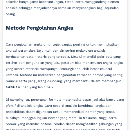
sekedar hanya game keberuntungan, tetapi serta menggandeng elemen
analisis sehingga menjadikannya semakin menyenangkan bagi sejumlah
orang.
Metode Pengolahan Angka
Cara pengolahan angka di iontogel sangat penting untuk meningkatkan
akurasi peramalan. Sejumlah pemain sering melakukan analisis
berdasarkan data historis yang tersedia. Melalui meneliti pola-pola yang
terlihat dari pengundian yang lalu, petaruh bisa menemukan angka-angka
yang secara statistik mempunyai kemungkinan lebih besar muncul
kembali. Metode ini melibatkan pengamatan terhadap nomor yang sering
muncul serta yang jarang diundang, yang membantu dalam membangun
taktik taruhan yang lebih baik.
Di samping itu, penerapan formula matematika dapat jadi alat bantu yang
efektif di analisis angka. Cara seperti analisis kombinasi angka dan
probabilitas dapat digunakan untuk memprediksi nomor yang tepat.
Misalnya, menggabungkan nomor yang memiliki frekuensi tinggi serta
nomor yang memiliki potensi rendah dapat menghasilkan gabungan yang