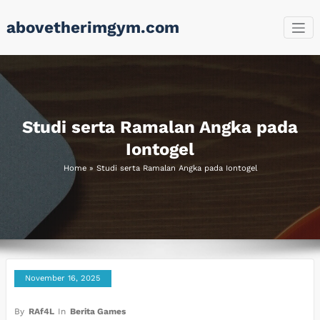
Skip
abovetherimgym.com
to
content
Studi serta Ramalan Angka pada
Iontogel
Home
»
Studi serta Ramalan Angka pada Iontogel
November 16, 2025
By
RAf4L
In
Berita Games