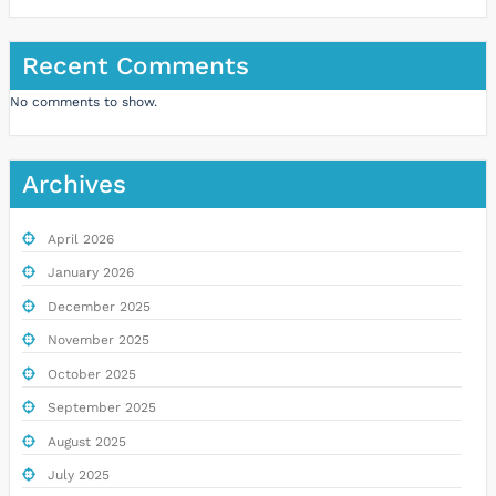
Recent Comments
No comments to show.
Archives
April 2026
January 2026
December 2025
November 2025
October 2025
September 2025
August 2025
July 2025