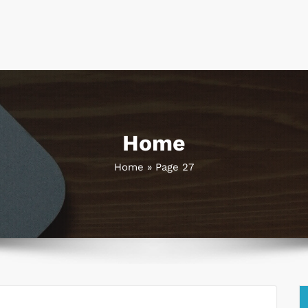
Home
Home
»
Page 27