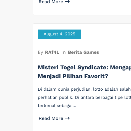
Read More
August 4, 2025
By
RAf4L
In
Berita Games
Misteri Togel Syndicate: Menga
Menjadi Pilihan Favorit?
Di dalam dunia perjudian, lotto adalah sal
perhatian publik. Di antara berbagai tipe lo
terkenal sebagai…
Read More