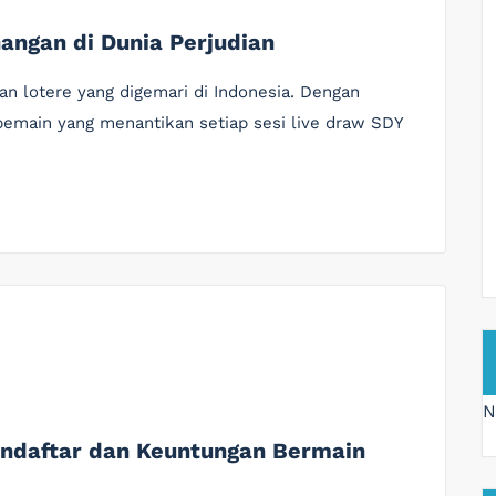
angan di Dunia Perjudian
an lotere yang digemari di Indonesia. Dengan
emain yang menantikan setiap sesi live draw SDY
N
endaftar dan Keuntungan Bermain