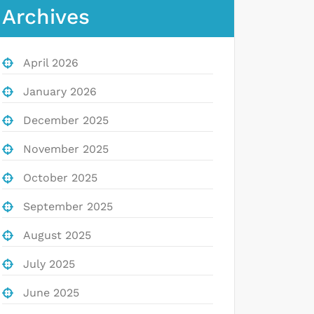
Archives
April 2026
January 2026
December 2025
November 2025
October 2025
September 2025
August 2025
July 2025
June 2025