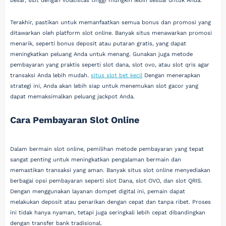
besar, slot dengan volatilitas tinggi mungkin lebih sesuai untuk Anda.
Terakhir, pastikan untuk memanfaatkan semua bonus dan promosi yang
ditawarkan oleh platform slot online. Banyak situs menawarkan promosi
menarik, seperti bonus deposit atau putaran gratis, yang dapat
meningkatkan peluang Anda untuk menang. Gunakan juga metode
pembayaran yang praktis seperti slot dana, slot ovo, atau slot qris agar
transaksi Anda lebih mudah.
situs slot bet kecil
Dengan menerapkan
strategi ini, Anda akan lebih siap untuk menemukan slot gacor yang
dapat memaksimalkan peluang jackpot Anda.
Cara Pembayaran Slot Online
Dalam bermain slot online, pemilihan metode pembayaran yang tepat
sangat penting untuk meningkatkan pengalaman bermain dan
memastikan transaksi yang aman. Banyak situs slot online menyediakan
berbagai opsi pembayaran seperti slot Dana, slot OVO, dan slot QRIS.
Dengan menggunakan layanan dompet digital ini, pemain dapat
melakukan deposit atau penarikan dengan cepat dan tanpa ribet. Proses
ini tidak hanya nyaman, tetapi juga seringkali lebih cepat dibandingkan
dengan transfer bank tradisional.