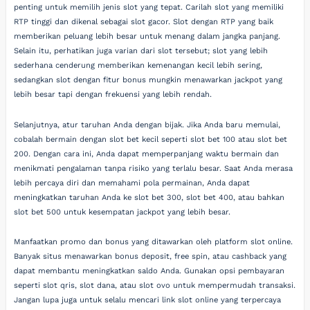
penting untuk memilih jenis slot yang tepat. Carilah slot yang memiliki
RTP tinggi dan dikenal sebagai slot gacor. Slot dengan RTP yang baik
memberikan peluang lebih besar untuk menang dalam jangka panjang.
Selain itu, perhatikan juga varian dari slot tersebut; slot yang lebih
sederhana cenderung memberikan kemenangan kecil lebih sering,
sedangkan slot dengan fitur bonus mungkin menawarkan jackpot yang
lebih besar tapi dengan frekuensi yang lebih rendah.
Selanjutnya, atur taruhan Anda dengan bijak. Jika Anda baru memulai,
cobalah bermain dengan slot bet kecil seperti slot bet 100 atau slot bet
200. Dengan cara ini, Anda dapat memperpanjang waktu bermain dan
menikmati pengalaman tanpa risiko yang terlalu besar. Saat Anda merasa
lebih percaya diri dan memahami pola permainan, Anda dapat
meningkatkan taruhan Anda ke slot bet 300, slot bet 400, atau bahkan
slot bet 500 untuk kesempatan jackpot yang lebih besar.
Manfaatkan promo dan bonus yang ditawarkan oleh platform slot online.
Banyak situs menawarkan bonus deposit, free spin, atau cashback yang
dapat membantu meningkatkan saldo Anda. Gunakan opsi pembayaran
seperti slot qris, slot dana, atau slot ovo untuk mempermudah transaksi.
Jangan lupa juga untuk selalu mencari link slot online yang terpercaya