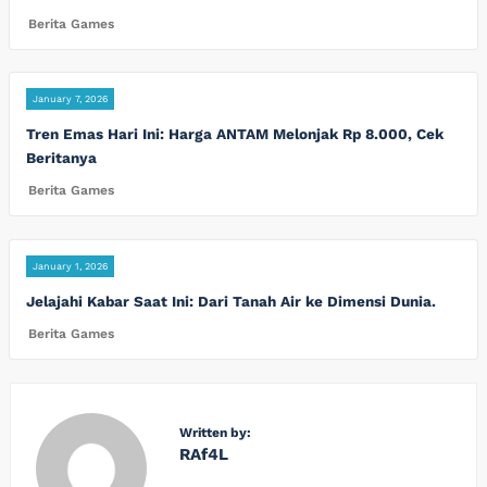
Berita Games
January 7, 2026
Tren Emas Hari Ini: Harga ANTAM Melonjak Rp 8.000, Cek
Beritanya
Berita Games
January 1, 2026
Jelajahi Kabar Saat Ini: Dari Tanah Air ke Dimensi Dunia.
Berita Games
Written by:
RAf4L