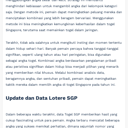
menggabungkan angka besar dan kecil. Strategi ini membantu
menghindari kebiasaan untuk mengambil angka dari kelompok kategori
saja. Dengan metode ini, pemain dapat meningkatkan peluang mereka dan
menciptakan kombinasi yang lebih beragam bervariasi. Menggunakan
metode ini bisa meningkatkan kemungkinan keberhasilan dalam togel
Singapore, terutama saat memainkan togel dalam jaringan.
Terakhir, tidak ada salahnya untuk mengikuti insting dan momen tertentu
dalam hidup sehari-hari. Banyak pemain percaya bahwa tanggal-tanggal
signifikan, seperti ulang tahun atau hari peringatan, bisa digunakan
sebagai angka togel. Kombinasi angka berdasarkan pengalaman pribadi
atau peristiwa signifikan dalam hidup bisa menjadi pilihan yang menarik
yang memberikan nilai khusus. Melalui kombinasi analisis data,
beragamnya angka, dan sentuhan pribadi, pemain dapat meningkatkan
taktik mereka dalam memilih angka di togel Singapore pada tahun ini.
Update dan Data Lotere SGP
Dalam beberapa waktu terakhir, data Togel SGP memberikan hasil yang
cukup fascinating untuk para pemain. Angka terbaru mencatat beberapa
angka yang sukses memikat perhatian, dimana sejumlah nomor yang