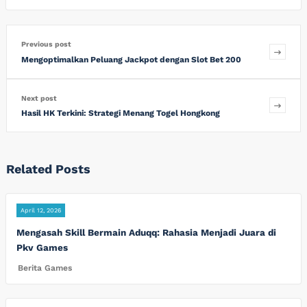
Previous post
Mengoptimalkan Peluang Jackpot dengan Slot Bet 200
Next post
Hasil HK Terkini: Strategi Menang Togel Hongkong
Related Posts
April 12, 2026
Mengasah Skill Bermain Aduqq: Rahasia Menjadi Juara di
Pkv Games
Berita Games