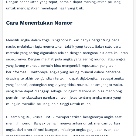
Dengan pendekatan yang tepat, pemain dapat meningkatkan peluang
untuk mendapatkan mendapat hasil yang baik.
Cara Menentukan Nomor
Memilih angka dalam togel Singapore bukan hanya bergantung pada
nasib, melainkan juga memerlukan taktik yang tepat. Salah satu cara
metode yang sering digunakan adalah dengan menganalisis data keluaran
sebelumnya. Dengan melihat pola angka yang sering muncul atau angka
yang jarang muncul, pemain bisa mengambil keputusan yang lebih
berinformasi. Contohnya, angka yang sering muncul dalam beberapa
drawing terakhir pengundian terakhir dapat digolongkan sebagai angka
yang "panas", sedangkan angka yang tidak muncul dalam jangka waktu
yang lama dapat dianggap sebagai "dingin". Metode ini bisa menolong
pemain mendapatkan gambaran lebih jelas tentang angka mana yang
mungkin memiliki peluang lebih tinggi untuk muncul.
Di samping itu, krusial untuk memperhatikan beragamnya angka saat
memilih nomor. Banyak pemain menyarankan untuk mencampurkan
angka dari diversifikasi kategori, misalnya angka ganjil dan even, dan