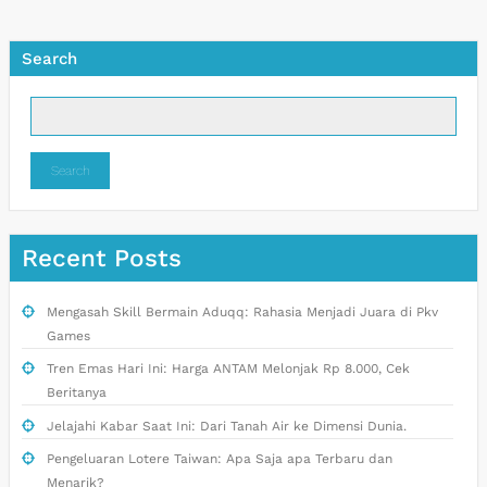
Search
Search
Recent Posts
Mengasah Skill Bermain Aduqq: Rahasia Menjadi Juara di Pkv
Games
Tren Emas Hari Ini: Harga ANTAM Melonjak Rp 8.000, Cek
Beritanya
Jelajahi Kabar Saat Ini: Dari Tanah Air ke Dimensi Dunia.
Pengeluaran Lotere Taiwan: Apa Saja apa Terbaru dan
Menarik?